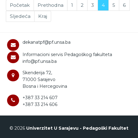
Početak
Prethodna
1
2
3
4
5
6
Sljedeća
Kraj
dekanatpf@pf.unsa.ba
Informacioni servis Pedagoškog fakulteta
info@pf.unsa.ba
Skenderija 72,
71000 Sarajevo
Bosna i Hercegovina
+387 33 214 607
+387 33 214 606
© 2026
Univerzitet U Sarajevu - Pedagoški Fakultet