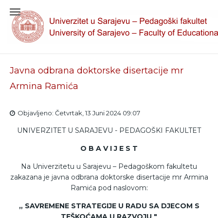
Javna odbrana doktorske disertacije mr
Armina Ramića
Objavljeno: Četvrtak, 13 Juni 2024 09:07
UNIVERZITET U SARAJEVU - PEDAGOŠKI FAKULTET
O B A V I J E S T
Na Univerzitetu u Sarajevu – Pedagoškom fakultetu
zakazana je javna odbrana doktorske disertacije mr Armina
Ramića pod naslovom:
„ SAVREMENE STRATEGIJE U RADU SA DJECOM S
TEŠKOĆAMA U RAZVOJU "