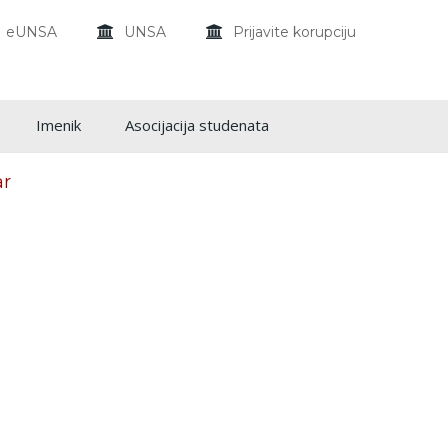
eUNSA
UNSA
Prijavite korupciju
Imenik
Asocijacija studenata
ar