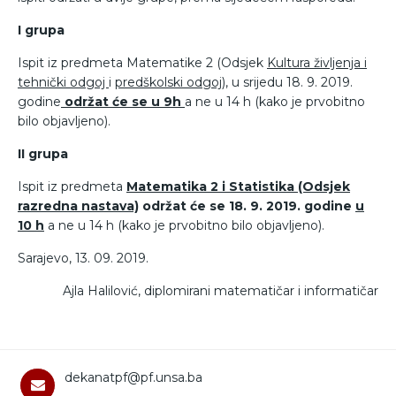
I grupa
Ispit iz predmeta Matematike 2 (Odsjek
Kultura življenja i
tehnički odgoj
i
predškolski odgoj
), u srijedu 18. 9. 2019.
godine
održat će se u 9h
a ne u 14 h (kako je prvobitno
bilo objavljeno).
II grupa
Ispit iz predmeta
Matematika 2 i Statistika (Odsjek
razredna nastava)
održat će se 18. 9. 2019. godine
u
10 h
a ne u 14 h (kako je prvobitno bilo objavljeno).
Sarajevo, 13. 09. 2019.
Ajla Halilović, diplomirani matematičar i informatičar
dekanatpf@pf.unsa.ba