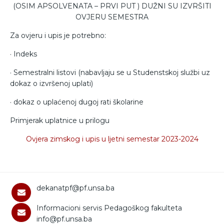
(OSIM APSOLVENATA – PRVI PUT ) DUŽNI SU IZVRŠITI
OVJERU SEMESTRA
Za ovjeru i upis je potrebno:
· Indeks
· Semestralni listovi (nabavljaju se u Studenstskoj službi uz
dokaz o izvršenoj uplati)
· dokaz o uplaćenoj dugoj rati školarine
Primjerak uplatnice u prilogu
Ovjera zimskog i upis u ljetni semestar 2023-2024
dekanatpf@pf.unsa.ba
Informacioni servis Pedagoškog fakulteta
info@pf.unsa.ba