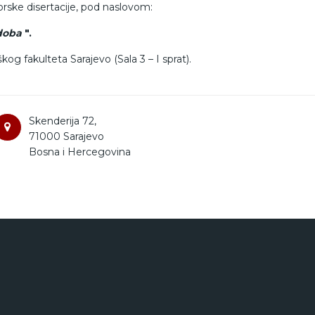
torske disertacije, pod naslovom:
doba
".
og fakulteta Sarajevo (Sala 3 – I sprat).
Skenderija 72,
71000 Sarajevo
Bosna i Hercegovina