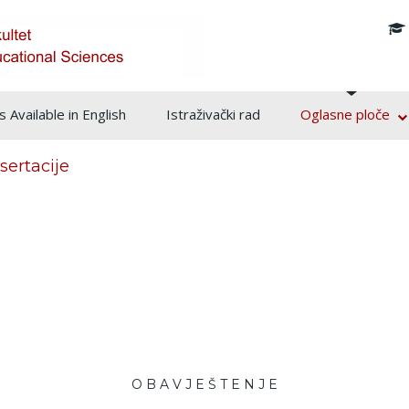
info@pf.unsa.ba
 Available in English
Istraživački rad
Oglasne ploče
sertacije
O B A V J E Š T E N J E