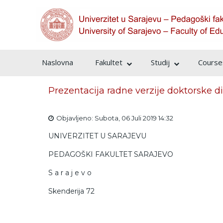
Naslovna
Fakultet
Studij
Courses
Prezentacija radne verzije doktorske di
Objavljeno: Subota, 06 Juli 2019 14:32
UNIVERZITET U SARAJEVU
PEDAGOŠKI FAKULTET SARAJEVO
S a r a j e v o
Skenderija 72