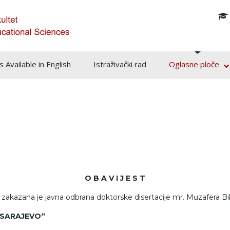
info@pf.unsa.ba
 Available in English
Istraživački rad
Oglasne ploče
O B A V I J E S T
zakazana je javna odbrana doktorske disertacije mr. Muzafera B
 SARAJEVO“