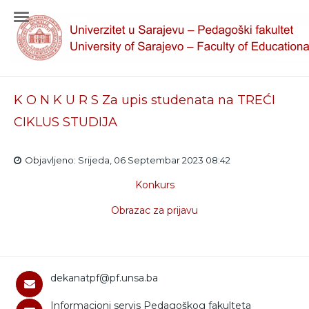
K O N K U R S Za upis studenata na TREĆI
CIKLUS STUDIJA
Objavljeno: Srijeda, 06 Septembar 2023 08:42
Konkurs
Obrazac za prijavu
dekanatpf@pf.unsa.ba
Informacioni servis Pedagoškog fakulteta