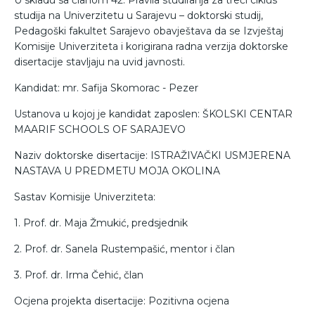
U skladu sa članom 42. Pravila studiranja za treći ciklus
studija na Univerzitetu u Sarajevu – doktorski studij,
Pedagoški fakultet Sarajevo obavještava da se Izvještaj
Komisije Univerziteta i korigirana radna verzija doktorske
disertacije stavljaju na uvid javnosti.
Kandidat: mr. Safija Skomorac - Pezer
Ustanova u kojoj je kandidat zaposlen: ŠKOLSKI CENTAR
MAARIF SCHOOLS OF SARAJEVO
Naziv doktorske disertacije: ISTRAŽIVAČKI USMJERENA
NASTAVA U PREDMETU MOJA OKOLINA
Sastav Komisije Univerziteta:
1. Prof. dr. Maja Žmukić, predsjednik
2. Prof. dr. Sanela Rustempašić, mentor i član
3. Prof. dr. Irma Čehić, član
Ocjena projekta disertacije: Pozitivna ocjena