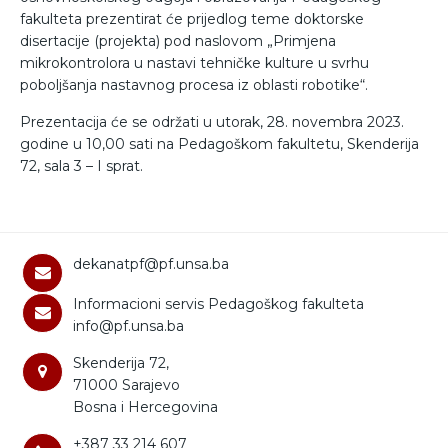
fakulteta prezentirat će prijedlog teme doktorske
disertacije (projekta) pod naslovom „Primjena
mikrokontrolora u nastavi tehničke kulture u svrhu
poboljšanja nastavnog procesa iz oblasti robotike“.
Prezentacija će se održati u utorak, 28. novembra 2023.
godine u 10,00 sati na Pedagoškom fakultetu, Skenderija
72, sala 3 – I sprat.
dekanatpf@pf.unsa.ba
Informacioni servis Pedagoškog fakulteta
info@pf.unsa.ba
Skenderija 72,
71000 Sarajevo
Bosna i Hercegovina
+387 33 214 607