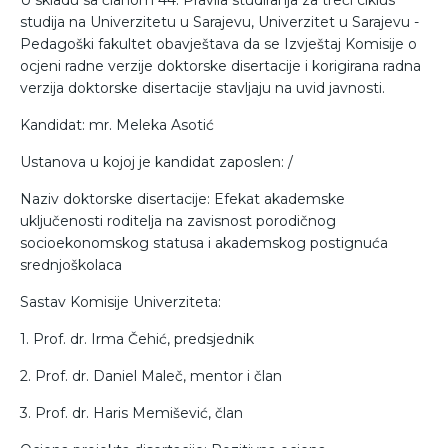
U skladu sa članom 44. Pravila studiranja za treći ciklus
studija na Univerzitetu u Sarajevu, Univerzitet u Sarajevu -
Pedagoški fakultet obavještava da se Izvještaj Komisije o
ocjeni radne verzije doktorske disertacije i korigirana radna
verzija doktorske disertacije stavljaju na uvid javnosti.
Kandidat: mr. Meleka Asotić
Ustanova u kojoj je kandidat zaposlen: /
Naziv doktorske disertacije: Efekat akademske
uključenosti roditelja na zavisnost porodičnog
socioekonomskog statusa i akademskog postignuća
srednjoškolaca
Sastav Komisije Univerziteta:
1. Prof. dr. Irma Čehić, predsjednik
2. Prof. dr. Daniel Maleč, mentor i član
3. Prof. dr. Haris Memišević, član