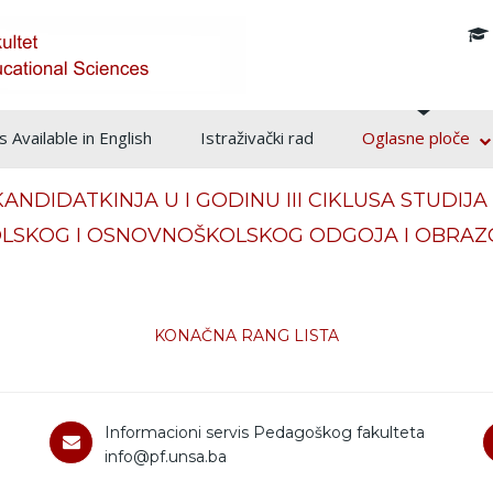
info@pf.unsa.ba
 Available in English
Istraživački rad
Oglasne ploče
ANDIDATKINJA U I GODINU III CIKLUSA STUDIJ
OLSKOG I OSNOVNOŠKOLSKOG ODGOJA I OBRAZO
KONAČNA RANG LISTA
Informacioni servis Pedagoškog fakulteta
info@pf.unsa.ba