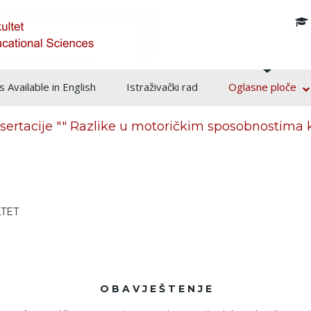
info@pf.unsa.ba
 Available in English
Istraživački rad
Oglasne ploče
isertacije "" Razlike u motoričkim sposobnostima
LTET
O B A V J E Š T E N J E