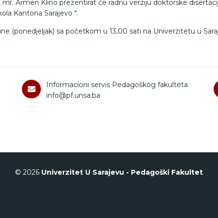
, mr. Armen Klino prezentirat će radnu verziju doktorske disertac
ola Kantona Sarajevo ".
ine (ponedjeljak) sa početkom u 13,00 sati na Univerzitetu u Sar
Informacioni servis Pedagoškog fakulteta
info@pf.unsa.ba
© 2026
Univerzitet U Sarajevu - Pedagoški Fakultet