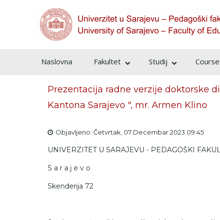
Naslovna
Fakultet
Studij
Courses
Prezentacija radne verzije doktorske d
Kantona Sarajevo ", mr. Armen Klino
Objavljeno: Četvrtak, 07 Decembar 2023 09:45
UNIVERZITET U SARAJEVU - PEDAGOŠKI FAKU
S a r a j e v o
Skenderija 72