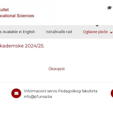
info@pf.unsa.ba
 Available in English
Istraživački rad
Oglasne ploče
 akademske 2024/25.
Obavijest
Informacioni servis Pedagoškog fakulteta
info@pf.unsa.ba