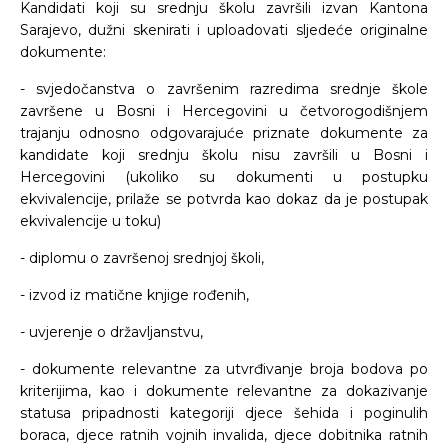
Kandidati koji su srednju školu završili izvan Kantona
Sarajevo, dužni skenirati i uploadovati sljedeće originalne
dokumente:
- svjedočanstva o završenim razredima srednje škole
završene u Bosni i Hercegovini u četvorogodišnjem
trajanju odnosno odgovarajuće priznate dokumente za
kandidate koji srednju školu nisu završili u Bosni i
Hercegovini (ukoliko su dokumenti u postupku
ekvivalencije, prilaže se potvrda kao dokaz da je postupak
ekvivalencije u toku)
- diplomu o završenoj srednjoj školi,
- izvod iz matične knjige rođenih,
- uvjerenje o državljanstvu,
- dokumente relevantne za utvrđivanje broja bodova po
kriterijima, kao i dokumente relevantne za dokazivanje
statusa pripadnosti kategoriji djece šehida i poginulih
boraca, djece ratnih vojnih invalida, djece dobitnika ratnih