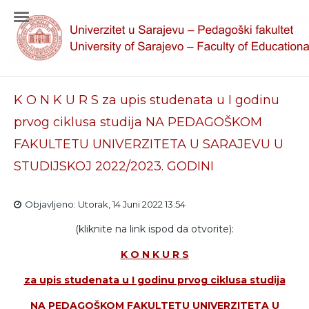
K O N K U R S za upis studenata u I godinu
prvog ciklusa studija NA PEDAGOŠKOM
FAKULTETU UNIVERZITETA U SARAJEVU U
STUDIJSKOJ 2022/2023. GODINI
Objavljeno: Utorak, 14 Juni 2022 13:54
(kliknite na link ispod da otvorite):
K O N K U R S
za upis studenata u I godinu prvog ciklusa studija
NA PEDAGOŠKOM FAKULTETU UNIVERZITETA U