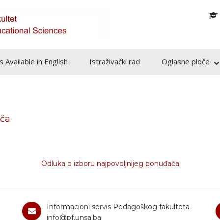
info@pf.unsa.ba
 Available in English
Istraživački rad
Oglasne ploče
ača
Odluka o izboru najpovoljnijeg ponuđača
Informacioni servis Pedagoškog fakulteta
info@pf.unsa.ba