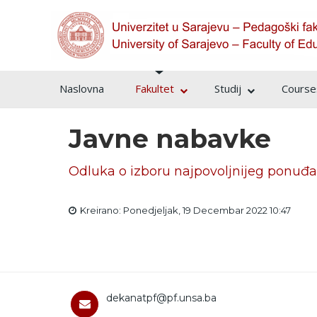
Naslovna
Fakultet
Studij
Courses
Javne nabavke
Odluka o izboru najpovoljnijeg ponuđ
Kreirano: Ponedjeljak, 19 Decembar 2022 10:47
dekanatpf@pf.unsa.ba