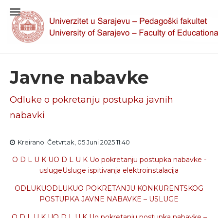
Javne nabavke
Odluke o pokretanju postupka javnih
nabavki
Kreirano: Četvrtak, 05 Juni 2025 11:40
O D L U K UO D L U K Uo pokretanju postupka nabavke -
uslugeUsluge ispitivanja elektroinstalacija
ODLUKUODLUKUO POKRETANJU KONKURENTSKOG
POSTUPKA JAVNE NABAVKE – USLUGE
O D L U K UO D L U K Uo pokretanju postupka nabavke –