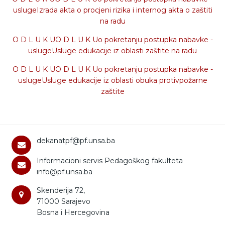
uslugeIzrada akta o procjeni rizika i internog akta o zaštiti
na radu
O D L U K UO D L U K Uo pokretanju postupka nabavke -
uslugeUsluge edukacije iz oblasti zaštite na radu
O D L U K UO D L U K Uo pokretanju postupka nabavke -
uslugeUsluge edukacije iz oblasti obuka protivpožarne
zaštite
dekanatpf@pf.unsa.ba
Informacioni servis Pedagoškog fakulteta
info@pf.unsa.ba
Skenderija 72,
71000 Sarajevo
Bosna i Hercegovina