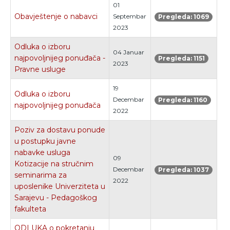
01
Obavještenje o nabavci
Septembar
Pregleda: 1069
2023
Odluka o izboru
04 Januar
najpovoljnijeg ponuđača -
Pregleda: 1151
2023
Pravne usluge
19
Odluka o izboru
Decembar
Pregleda: 1160
najpovoljnijeg ponuđača
2022
Poziv za dostavu ponude
u postupku javne
nabavke usluga
09
Kotizacije na stručnim
Decembar
Pregleda: 1037
seminarima za
2022
uposlenike Univerziteta u
Sarajevu - Pedagoškog
fakulteta
ODLUKA o pokretanju