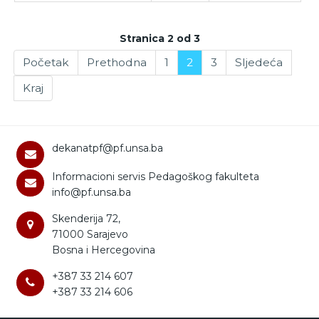
Stranica 2 od 3
Početak
Prethodna
1
2
3
Sljedeća
Kraj
dekanatpf@pf.unsa.ba
Informacioni servis Pedagoškog fakulteta
info@pf.unsa.ba
Skenderija 72,
71000 Sarajevo
Bosna i Hercegovina
+387 33 214 607
+387 33 214 606