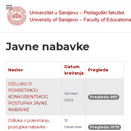
Javne nabavke
Datum
Naslov
Pregleda
kreiranja
ODLUKU O
POKRETANJU
06 Mart
KONKURENTSKOG
Pregleda: 993
2024
POSTUPKA JAVNE
NABAVKE
Odluka o pokretanju
13
postupka nabavke -
Decembar
Pregleda: 1079