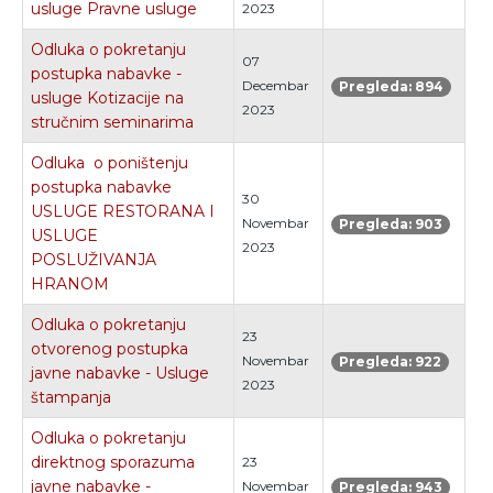
usluge Pravne usluge
2023
Odluka o pokretanju
07
postupka nabavke -
Decembar
Pregleda: 894
usluge Kotizacije na
2023
stručnim seminarima
Odluka o poništenju
postupka nabavke
30
USLUGE RESTORANA I
Novembar
Pregleda: 903
USLUGE
2023
POSLUŽIVANJA
HRANOM
Odluka o pokretanju
23
otvorenog postupka
Novembar
Pregleda: 922
javne nabavke - Usluge
2023
štampanja
Odluka o pokretanju
direktnog sporazuma
23
javne nabavke -
Novembar
Pregleda: 943