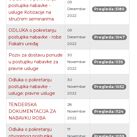
09
postupka nabavke -
Decembar
Pregleda: 5180
usluge Kotizacije na
2022
stručnim seminarima
ODLUKA o pokretanju
09
postupka nabavke - robe
Decembar
Pregleda: 1047
Fiskalni uređaj
2022
Poziv za dostavu ponude
30
u postupku nabavke za
Novembar
Pregleda: 1135
pravne usluge
2022
Odluka o pokretanju
30
postupka nabavke -
Novembar
Pregleda: 1052
usluge: pravne usluge
2022
TENDERSKA
28
DOKUMENTACIJA ZA
Novembar
Pregleda: 1124
NABAVKU ROBA
2022
Odluka o pokretanju
17
otvorenog postupka
Novembar
Pregleda: 1059