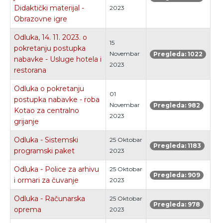
Didaktički materijal -
2023
Obrazovne igre
Odluka, 14. 11. 2023. o
15
pokretanju postupka
Novembar
Pregleda: 1022
nabavke - Usluge hotela i
2023
restorana
Odluka o pokretanju
01
postupka nabavke - roba
Novembar
Pregleda: 982
Kotao za centralno
2023
grijanje
Odluka - Sistemski
25 Oktobar
Pregleda: 1183
programski paket
2023
Odluka - Police za arhivu
25 Oktobar
Pregleda: 909
i ormari za čuvanje
2023
Odluka - Računarska
25 Oktobar
Pregleda: 978
oprema
2023