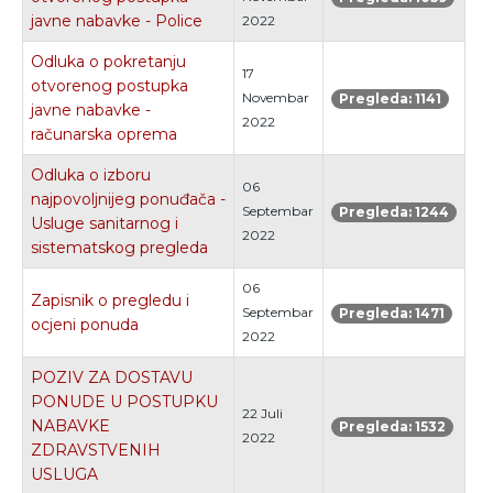
javne nabavke - Police
2022
Odluka o pokretanju
17
otvorenog postupka
Novembar
Pregleda: 1141
javne nabavke -
2022
računarska oprema
Odluka o izboru
06
najpovoljnijeg ponuđača -
Septembar
Pregleda: 1244
Usluge sanitarnog i
2022
sistematskog pregleda
06
Zapisnik o pregledu i
Septembar
Pregleda: 1471
ocjeni ponuda
2022
POZIV ZA DOSTAVU
PONUDE U POSTUPKU
22 Juli
NABAVKE
Pregleda: 1532
2022
ZDRAVSTVENIH
USLUGA