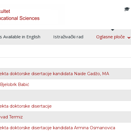
info@pf.unsa.ba
 Available in English
Istraživački rad
Oglasne ploče
jekta doktorske disertacije kandidata Naide Gadžo, MA
Bjelobrk Babić
ekta doktorske disertacije
evad Termiz
jekta doktorske disertacije kandidata Armina Osmanovića