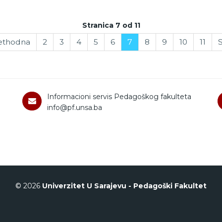
Stranica 7 od 11
ethodna
2
3
4
5
6
7
8
9
10
11
S
Informacioni servis Pedagoškog fakulteta
info@pf.unsa.ba
© 2026
Univerzitet U Sarajevu - Pedagoški Fakultet