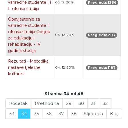
vanredne studente I i
05. 12. 2019.
Pregleda: 1286
II ciklusa studija
Obavještenje za
vanredne studente I
ciklusa studija Odsjek
04. 12. 2019.
Pregleda: 2113
za edukaciju i
rehabilitaciju - IV
godina studija
Rezultati - Metodika
nastave tjelesne
04. 12. 2019.
Pregleda: 1187
kulture I
Stranica 34 od 48
Početak
Prethodna
29
30
31
32
33
34
35
36
37
38
Sljedeća
Kraj