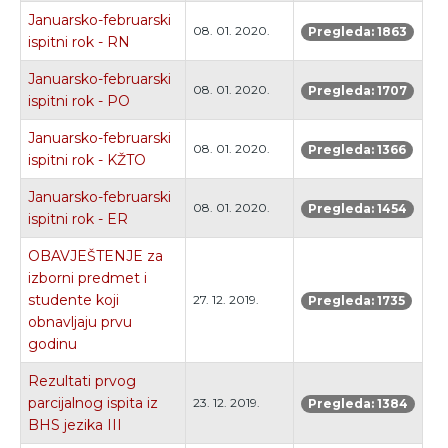
Januarsko-februarski
08. 01. 2020.
Pregleda: 1863
ispitni rok - RN
Januarsko-februarski
08. 01. 2020.
Pregleda: 1707
ispitni rok - PO
Januarsko-februarski
08. 01. 2020.
Pregleda: 1366
ispitni rok - KŽTO
Januarsko-februarski
08. 01. 2020.
Pregleda: 1454
ispitni rok - ER
OBAVJEŠTENJE za
izborni predmet i
studente koji
27. 12. 2019.
Pregleda: 1735
obnavljaju prvu
godinu
Rezultati prvog
parcijalnog ispita iz
23. 12. 2019.
Pregleda: 1384
BHS jezika III