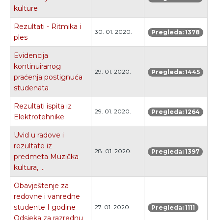
kulture
Rezultati - Ritmika i
30. 01. 2020.
Pregleda: 1378
ples
Evidencija
kontinuiranog
29. 01. 2020.
Pregleda: 1445
praćenja postignuća
studenata
Rezultati ispita iz
29. 01. 2020.
Pregleda: 1264
Elektrotehnike
Uvid u radove i
rezultate iz
28. 01. 2020.
Pregleda: 1397
predmeta Muzička
kultura, ...
Obavještenje za
redovne i vanredne
studente I godine
27. 01. 2020.
Pregleda: 1111
Odsjeka za razrednu