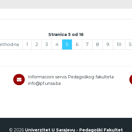
Stranica 5 od 16
ethodna
1
2
3
4
5
6
7
8
9
10
S
Informacioni servis Pedagoškog fakulteta
info@pf.unsa.ba
© 2026
Univerzitet U Sarajevu - Pedagoški Fakultet