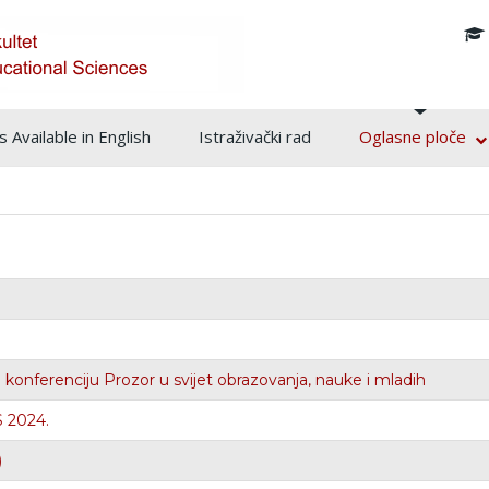
info@pf.unsa.ba
 Available in English
Istraživački rad
Oglasne ploče
nferenciju Prozor u svijet obrazovanja, nauke i mladih
S 2024.
)