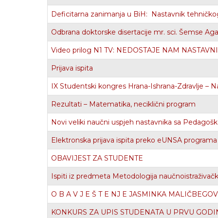
Deficitarna zanimanja u BiH: Nastavnik tehničkog
Odbrana doktorske disertacije mr. sci. Šemse Ag
Video prilog N1 TV: NEDOSTAJE NAM NASTAV
Prijava ispita
IX Studentski kongres Hrana-Ishrana-Zdravlje – Na
Rezultati – Matematika, neciklični program
Novi veliki naučni uspjeh nastavnika sa Pedagošk
Elektronska prijava ispita preko eUNSA programa za
OBAVIJEST ZA STUDENTE
Ispiti iz predmeta Metodologija naučnoistraživač
O B A V J E Š T E NJ E JASMINKA MALIČBEGOVIĆ,
KONKURS ZA UPIS STUDENATA U PRVU GODI