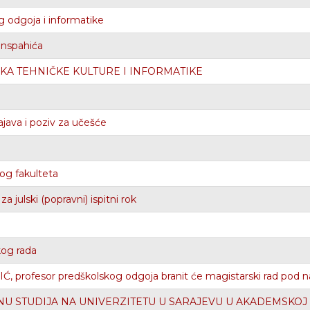
 odgoja i informatike
anspahića
NIKA TEHNIČKE KULTURE I INFORMATIKE
java i poziv za učešće
og fakulteta
 julski (popravni) ispitni rok
kog rada
 profesor predškolskog odgoja branit će magistarski rad pod 
NU STUDIJA NA UNIVERZITETU U SARAJEVU U AKADEMSKOJ