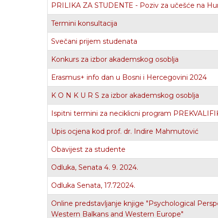
PRILIKA ZA STUDENTE - Poziv za učešće na H
Termini konsultacija
Svečani prijem studenata
Konkurs za izbor akademskog osoblja
Erasmus+ info dan u Bosni i Hercegovini 2024
K O N K U R S za izbor akademskog osoblja
Ispitni termini za neciklicni program PRE
Upis ocjena kod prof. dr. Indire Mahmutović
Obavijest za studente
Odluka, Senata 4. 9. 2024.
Odluka Senata, 17.72024.
Online predstavljanje knjige "Psychological Persp
Western Balkans and Western Europe"