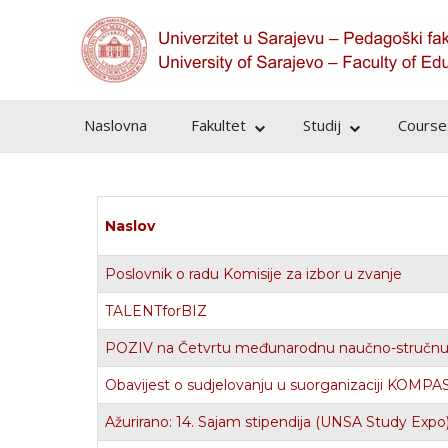
Naslovna
Fakultet
Studij
Courses
Naslov
Poslovnik o radu Komisije za izbor u zvanje
TALENTforBIZ
POZIV na Četvrtu međunarodnu naučno-stručnu ko
Obavijest o sudjelovanju u suorganizaciji KOMPA
Ažurirano: 14. Sajam stipendija (UNSA Study Expo