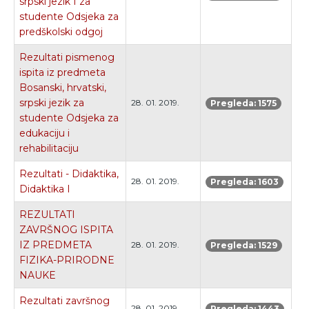
srpski jezik I za
studente Odsjeka za
predškolski odgoj
Rezultati pismenog
ispita iz predmeta
Bosanski, hrvatski,
srpski jezik za
28. 01. 2019.
Pregleda: 1575
studente Odsjeka za
edukaciju i
rehabilitaciju
Rezultati - Didaktika,
28. 01. 2019.
Pregleda: 1603
Didaktika I
REZULTATI
ZAVRŠNOG ISPITA
IZ PREDMETA
28. 01. 2019.
Pregleda: 1529
FIZIKA-PRIRODNE
NAUKE
Rezultati završnog
28. 01. 2019.
Pregleda: 1443