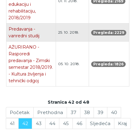
01. 11. 2018.
Pregleda: 2169
edukaciju i
rehabilitaciju,
2018/2019
Predavanja -
25. 10. 2018.
Pregleda: 2229
vanredni studij
AŽURIRANO -
Rasporedi
predavanja - Zimski
05. 10. 2018.
Pregleda: 1826
semestar 2018/2019.
- Kultura življenja i
tehnički odgoj
Stranica 42 od 48
Početak
Prethodna
37
38
39
40
41
42
43
44
45
46
Sljedeća
Kraj