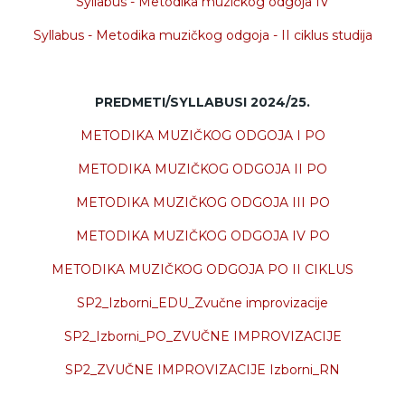
Syllabus -
Metodika muzičkog odgoja IV
Syllabus -
Metodika muzičkog odgoja - II ciklus studija
PREDMETI/SYLLABUSI 2024/25.
METODIKA MUZIČKOG ODGOJA I PO
METODIKA MUZIČKOG ODGOJA II PO
METODIKA MUZIČKOG ODGOJA III PO
METODIKA MUZIČKOG ODGOJA IV PO
METODIKA MUZIČKOG ODGOJA PO II CIKLUS
SP2_Izborni_EDU_Zvučne improvizacije
SP2_Izborni_PO_ZVUČNE IMPROVIZACIJE
SP2_ZVUČNE IMPROVIZACIJE Izborni_RN