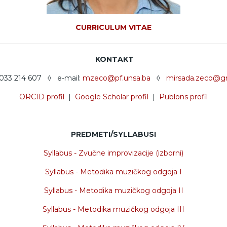
CURRICULUM VITAE
KONTAKT
 033 214 607 ◊ e-mail:
mzeco@pf.unsa.ba
◊
mirsada.zeco@g
ORCID profil
|
Google Scholar profil
|
Publons profil
PREDMETI/SYLLABUSI
Syllabus -
Zvučne improvizacije (izborni)
Syllabus -
Metodika muzičkog odgoja I
Syllabus -
Metodika muzičkog odgoja II
Syllabus -
Metodika muzičkog odgoja III