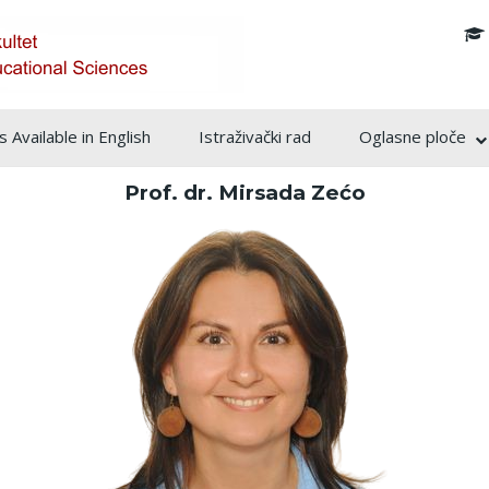
info@pf.unsa.ba
 Available in English
Istraživački rad
Oglasne ploče
Prof. dr. Mirsada Zećo