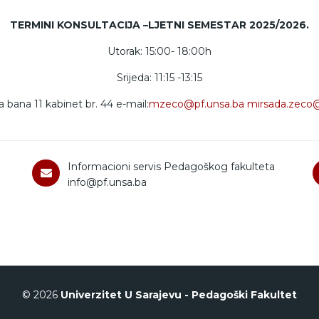
TERMINI KONSULTACIJA –LJETNI SEMESTAR 2025/2026.
Utorak: 15:00- 18:00h
Srijeda: 11:15 -13:15
a bana 11 kabinet br. 44 e-mail:
mzeco@pf.unsa.ba
mirsada.zeco
Informacioni servis Pedagoškog fakulteta
info@pf.unsa.ba
© 2026
Univerzitet U Sarajevu - Pedagoški Fakultet